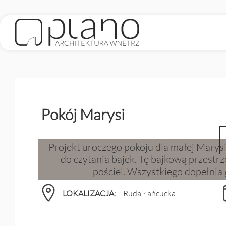
Pokój Marysi
Projekt uroczego pokoju dla małej Marysi.
do czytania bajek. Tę bajkową przestr
pościel. Wszystkiego dopełnia 
LOKALIZACJA:
Ruda Łańcucka