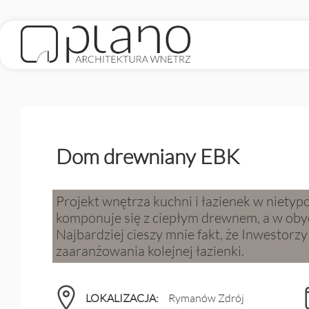
Dom drewniany EBK
Projekt wnętrza kuchni i łazienek w niet
komponuje się z ciepłym drewnem, a w obyd
Najbardziej cieszy mnie fakt, że Inwestorz
zaaranżowania kolejnej łazienki.
LOKALIZACJA:
Rymanów Zdrój